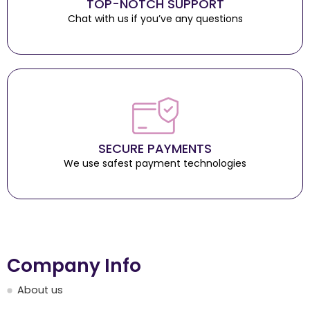
TOP-NOTCH SUPPORT
Chat with us if you’ve any questions
SECURE PAYMENTS
We use safest payment technologies
Company Info
About us