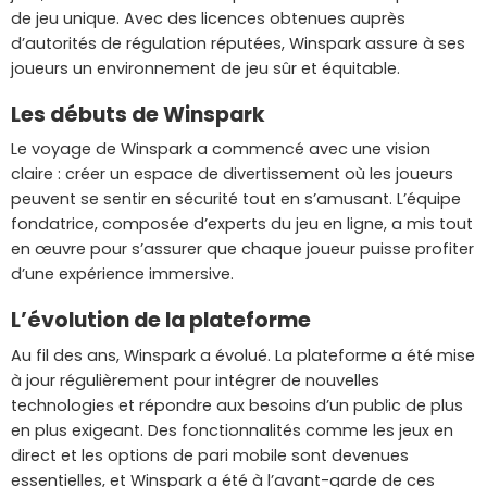
de jeu unique. Avec des licences obtenues auprès
d’autorités de régulation réputées, Winspark assure à ses
joueurs un environnement de jeu sûr et équitable.
Les débuts de Winspark
Le voyage de Winspark a commencé avec une vision
claire : créer un espace de divertissement où les joueurs
peuvent se sentir en sécurité tout en s’amusant. L’équipe
fondatrice, composée d’experts du jeu en ligne, a mis tout
en œuvre pour s’assurer que chaque joueur puisse profiter
d’une expérience immersive.
L’évolution de la plateforme
Au fil des ans, Winspark a évolué. La plateforme a été mise
à jour régulièrement pour intégrer de nouvelles
technologies et répondre aux besoins d’un public de plus
en plus exigeant. Des fonctionnalités comme les jeux en
direct et les options de pari mobile sont devenues
essentielles, et Winspark a été à l’avant-garde de ces