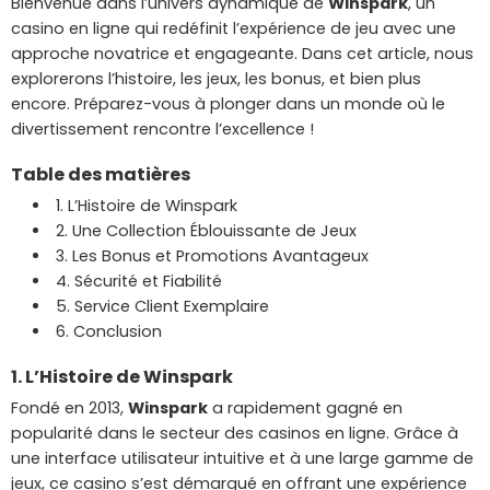
Bienvenue dans l’univers dynamique de
Winspark
, un
casino en ligne qui redéfinit l’expérience de jeu avec une
approche novatrice et engageante. Dans cet article, nous
explorerons l’histoire, les jeux, les bonus, et bien plus
encore. Préparez-vous à plonger dans un monde où le
divertissement rencontre l’excellence !
Table des matières
1. L’Histoire de Winspark
2. Une Collection Éblouissante de Jeux
3. Les Bonus et Promotions Avantageux
4. Sécurité et Fiabilité
5. Service Client Exemplaire
6. Conclusion
1. L’Histoire de Winspark
Fondé en 2013,
Winspark
a rapidement gagné en
popularité dans le secteur des casinos en ligne. Grâce à
une interface utilisateur intuitive et à une large gamme de
jeux, ce casino s’est démarqué en offrant une expérience