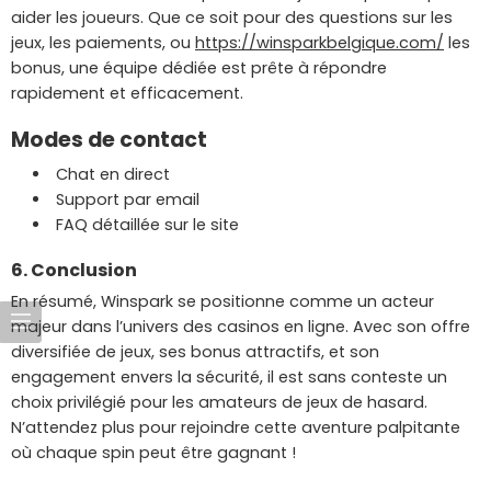
aider les joueurs. Que ce soit pour des questions sur les
jeux, les paiements, ou
https://winsparkbelgique.com/
les
bonus, une équipe dédiée est prête à répondre
rapidement et efficacement.
Modes de contact
Chat en direct
Support par email
FAQ détaillée sur le site
6. Conclusion
En résumé, Winspark se positionne comme un acteur
majeur dans l’univers des casinos en ligne. Avec son offre
diversifiée de jeux, ses bonus attractifs, et son
engagement envers la sécurité, il est sans conteste un
choix privilégié pour les amateurs de jeux de hasard.
N’attendez plus pour rejoindre cette aventure palpitante
où chaque spin peut être gagnant !