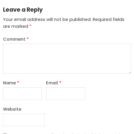
Leave a Reply
Your email address will not be published.
Required fields
are marked
*
Comment
*
Name
*
Email
*
Website