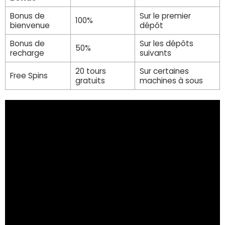
Bonus de
Sur le premier
100%
bienvenue
dépôt
Bonus de
Sur les dépôts
50%
recharge
suivants
20 tours
Sur certaines
Free Spins
gratuits
machines à sous