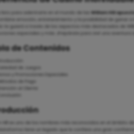
 listo para adentrarte en el mundo de las
William Hill apuest
mbine emoción, entretenimiento y la posibilidad de ganar a lo
lo te guiará a través de los aspectos más destacados de Willi
iones especiales y más. ¡Prepárate para vivir una aventura 
la de Contenidos
ntroducción
ariedad de Juegos
onos y Promociones Especiales
étodos de Pago
tención al Cliente
onclusión
roducción
m Hill es uno de los nombres más reconocidos en el ámbito de
lataforma tiene un legado que le confiere una gran confianza 