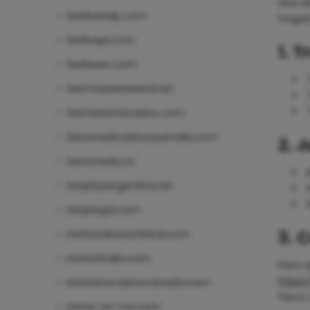
Una de
betliveitaly.com
tragam
betlivepl.com
1. 
betlivesv.com
betmasterireland.net
betnationnlcasino.com
betonredcasinoaustralia.com
2. 
betonreds.ca
betplayargentina.net
betplaypl.com
3. 
betriotdeutschland.com
betriotitalia.com
Para a
https:
betriverscasinocanada.com
físico
betss-on-mx.com