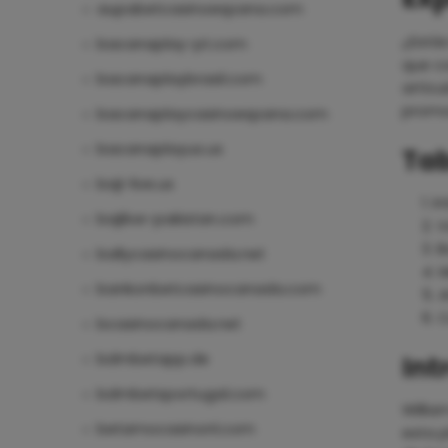
aupabetcasinoespana.com
¿Estás
bacanaplay-pt.com
que co
bacanaplaybrasil.com
artícu
promoc
bacanaplaycasinoespana.com
bacanaplayus.us
Tab
baji-live.us
I
bajilive-pakistan.com
V
B
ballycasinocanada.net
M
bankonbetcasinocanada.com
A
C
bcasinocanada.net
bdmbetapp.de
Int
bdmbetsportugal.com
Willia
betamocasinonl.com
esta p