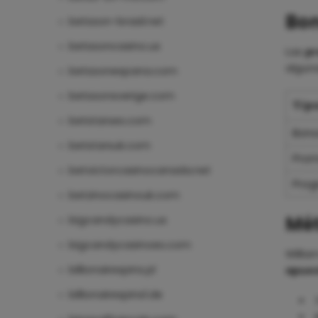
Bon
betsson-brasil.net
betssoncasino.us
Las
p
algun
betssonespana.com
betssonsverige.com
Tip
betstarses.com
Bono
betstarsuk.com
Prom
betvictorcasinocanada.net
Prog
betzinocasinouk.com
Mé
bigcandycasino.us
bigcandycasinoes.com
Willia
billionairespins.pl
apues
billionairespins1.de