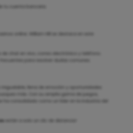
e tu cuenta bancaria.
sinos online. William Hill se destaca en este
de chat en vivo, correo electrónico y teléfono.
frecuentes para resolver dudas comunes.
o inigualable, llena de emoción y oportunidades
 busques más. Con su amplia gama de juegos,
se ha consolidado como un líder en la industria del
as
están a solo un clic de distancia!