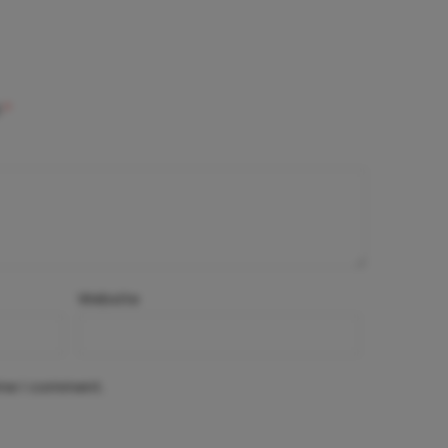
d
*
Website
ime I comment.