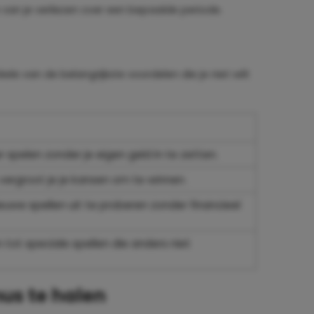
an je verliezen over een bepaalde periode.
kele van de belangrijkste voordelen die je niet wilt
 spelen zonder je eigen geld in te zetten.
 vergroot je je kansen om te winnen.
uwe spellen uit te proberen zonder financieel
ot speciale spellen die anders niet
nus te halen