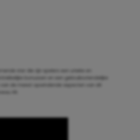
ende ster die zijn spelers een unieke en
rekkelijke bonussen en een gebruiksvriendelijke
Een van de meest opwindende aspecten van dit
eau tilt.