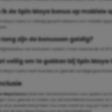
 ik de Spin Maya bonus op mobiele 
in Maya Casino is volledig geoptimaliseerd voor mobiele appar
sen.
 lang zijn de bonussen geldig?
digheidsduur van bonussen varieert, maar meestal zijn ze 30 
het veilig om te gokken bij Spin Maya
in Maya Casino heeft licenties en gebruikt beveiligingstechn
clusie
in Maya bonus
biedt een fantastische kans voor spelers om 
en. Door gebruik te maken van de beschikbare bonussen en de 
 uit je speelervaring halen. Dus waar wacht je nog op? Duik
k wat de
Spin Maya bonus
voor jou kan betekenen!