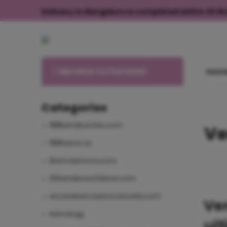
Free Shipping on Orders Above ₹3000.00
Hom
BROWSE CATEGORIES
Categories
188betdeutche.com
Ve
188betus.us
1betcasinoca.com
30betdeutschland.com
arcanebetcasinocanada.com
Ve
Astrology
ul