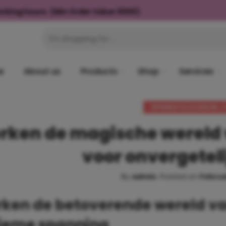
e
About us
Products
Shop
Services
SPINMAYACASINONL.
rken de magische wereld
voor onvergeteli
By
admin
.
Posted on
Februa
rken de betoverende wereld v
tieme spanning