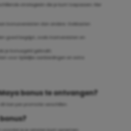
erschillende strategieën die je kunt toepassen. Hier
an bonusvereisten dan andere. Gokkasten
 goed begrijpt, zoals inzetvereisten en
als je bonusgeld gebruikt.
n voor tijdelijke aanbiedingen en extra
n Maya bonus te ontvangen?
t kan per promotie verschillen.
a bonus?
n voordat je je winsten kunt opnemen.