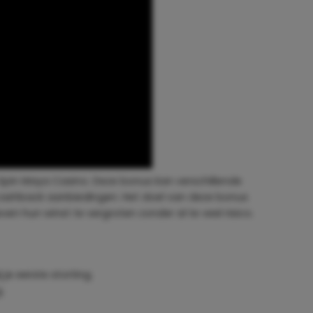
 Spin Maya Casino. Deze bonus kan verschillende
cashback aanbiedingen. Het doel van deze bonus
n hun winst te vergroten zonder al te veel risico.
 je eerste storting.
.