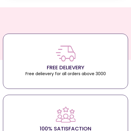
FREE DELIEVERY
Free delievery for all orders above 3000
100% SATISFACTION