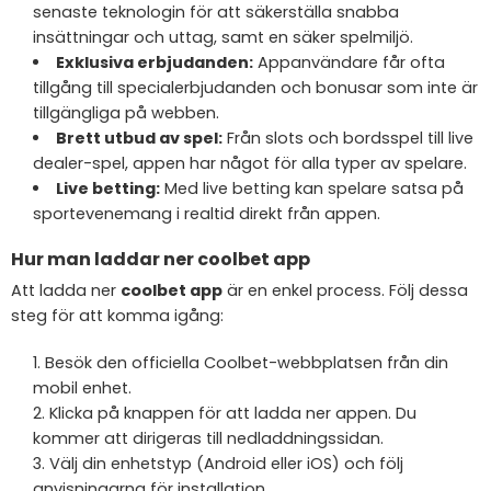
senaste teknologin för att säkerställa snabba
insättningar och uttag, samt en säker spelmiljö.
Exklusiva erbjudanden:
Appanvändare får ofta
tillgång till specialerbjudanden och bonusar som inte är
tillgängliga på webben.
Brett utbud av spel:
Från slots och bordsspel till live
dealer-spel, appen har något för alla typer av spelare.
Live betting:
Med live betting kan spelare satsa på
sportevenemang i realtid direkt från appen.
Hur man laddar ner coolbet app
Att ladda ner
coolbet app
är en enkel process. Följ dessa
steg för att komma igång:
Besök den officiella Coolbet-webbplatsen från din
mobil enhet.
Klicka på knappen för att ladda ner appen. Du
kommer att dirigeras till nedladdningssidan.
Välj din enhetstyp (Android eller iOS) och följ
anvisningarna för installation.