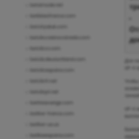
тр
betamode.net
betblastfrance.com
betcityukuk.com
От
betcliccasinocanada.com
до
betclicci.com
betclicdeutschland.com
Для те
UP-X п
betclicespana.com
betclicfr.net
Чтобы 
основн
betclicpt.net
лично
betiniasverige.com
UP-X и
betlive-france.com
выплат
betlive-us.us
Безопа
betliveespana.com
игроко