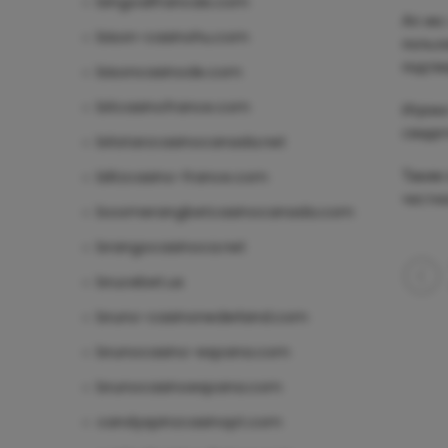
bingoalfrancais.com
Ап икс
bison-casinohu.com
пользо
подтве
bisoncasinode.com
bitcasinofrance.com
Игроки
свиде
bitstarzcasinocanada.net
Таким
blitzcasino-france.com
честно
boomerangbetcasinocanada.com
brangocasinoca.net
brucebet.us
bruno-casinonederland.com
brunocasino-espana.com
brunocasinoespana.com
candyspinzcasinopt.com