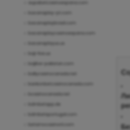
aupabetcasinoespana.com
bacanaplay-pt.com
bacanaplaybrasil.com
bacanaplaycasinoespana.com
bacanaplayus.us
baji-live.us
bajilive-pakistan.com
С
ballycasinocanada.net
bankonbetcasinocanada.com
bcasinocanada.net
Ли
ре
bdmbetapp.de
bdmbetsportugal.com
betamocasinonl.com
Бе