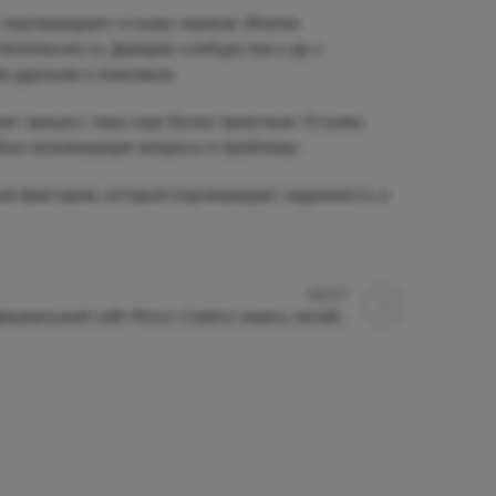
 подтверждают отзывы игроков. Многие
безопасности. Доверие сообщества к up x
им друзьям и знакомым.
лает процесс игры еще более приятным. Отзывы
юбые возникающие вопросы и проблемы.
ым фактором, который подтверждает надежность и
NEXT
Официальный сайт Pinco Casino играть онлайн – Вход Зеркало.7656