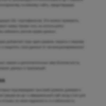
льтернативу основному сайту, предотвращая
ащищен SSL-сертификатом. Это можно проверить,
вол замка. Кроме того, не используйте
ы избежать рисков кражи данных.
орая добавляет еще один уровень защиты к вашему
 и защитить свои данные от несанкционированного
ых зеркал и дополнительных мер безопасности,
ваших данных и транзакций.
ва
оторые подтверждают высокий уровень доверия к
гистрации на up-x официальный сайт вход стал для
 отзывы за свою надежность и стабильность.