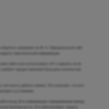
м обратить внимание на UP-X. Официальный сайт
ь защиты персональной информации.
ном сайте или использовать UP X зеркало, если
не требует предоставления большого количества
 честность работы казино. Это означает, что все
вилами и условиями.
сайта вход. Вся информация, передаваемая между
колов безопасности. Это обеспечивает защиту