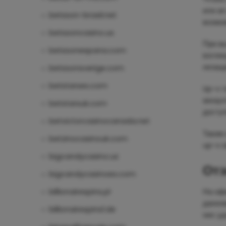
или а
betsson-brasil.net
возмо
betssoncasino.us
При вы
betssonespana.com
взглян
незащ
betssonsverige.com
betstarses.com
Up-x 
аккаун
betstarsuk.com
доступ
betvictorcasinocanada.net
Таким
betzinocasinouk.com
up-x 
bigcandycasino.us
Отз
bigcandycasinoes.com
billionairespins.pl
На офи
данном
billionairespins1.de
них уд