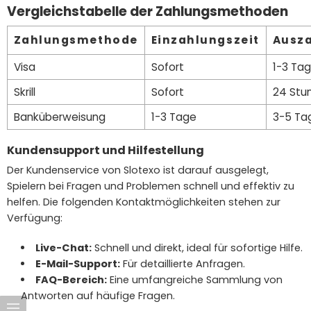
Vergleichstabelle der Zahlungsmethoden
Zahlungsmethode
Einzahlungszeit
Ausza
Visa
Sofort
1-3 Ta
Skrill
Sofort
24 Stu
Banküberweisung
1-3 Tage
3-5 Ta
Kundensupport und Hilfestellung
Der Kundenservice von Slotexo ist darauf ausgelegt,
Spielern bei Fragen und Problemen schnell und effektiv zu
helfen. Die folgenden Kontaktmöglichkeiten stehen zur
Verfügung:
Live-Chat:
Schnell und direkt, ideal für sofortige Hilfe.
E-Mail-Support:
Für detaillierte Anfragen.
FAQ-Bereich:
Eine umfangreiche Sammlung von
Antworten auf häufige Fragen.