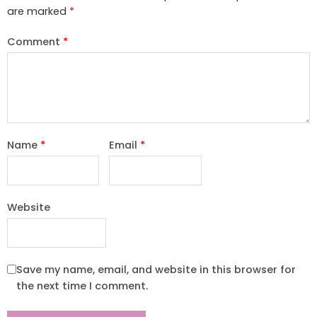
are marked
*
Comment
*
Name
*
Email
*
Website
Save my name, email, and website in this browser for
the next time I comment.