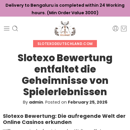
Delivery to Bengaluru is completed within 24 Working
hours. (Min Order Value ₹3000)
SLOTEXODEUTSCHLAND.COM
Slotexo Bewertung
entfaltet die
Geheimnisse von
Spielerlebnissen
By
admin
.
Posted on
February 25, 2026
Slotexo Bewertung: Die aufregende Welt der
Online Casinos erkunden