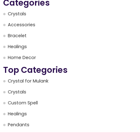
Categories
Crystals
Accessories
Bracelet
Healings
Home Decor
Top Categories
Crystal for Mulank
Crystals
Custom Spell
Healings
Pendants