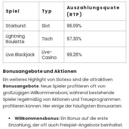
Auszahlungsquote
Spiel
Typ
(RTP)
Starburst
Slot
96.09%
Lightning
Tisch
97.30%
Roulette
Live-
Live Blackjack
99.28%
Casino
Bonusangebote und Aktionen
Ein weiteres Highlight von Slotexo sind die attraktiven
Bonusangebote
. Neue Spieler profitieren oft von
großzügigen Willkommensboni, während bestehende
Spieler regelmäßig von Aktionen und Treueprogrammen
profitieren können. Hier einige der häufigsten Bonusarten:
Willkommensbonus:
Ein Bonus auf die erste
Einzahlung, der oft auch Freispiel-Angebote beinhaltet.