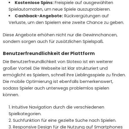
Kostenlose Spins:
Freispiele auf ausgewählten
Spielautomaten, um neue Spiele auszuprobieren.
Cashback-Angebote:
Rückvergütungen auf
Verluste, um den Spielern eine zweite Chance zu geben.
Diese Angebote erhöhen nicht nur die Gewinnchancen,
sondern sorgen auch für zusätzlichen Spielspaß.
Benutzerfreundlichkeit der Plattform
Die Benutzerfreundlichkeit von Slotexo ist ein weiterer
großer Vorteil. Die Webseite ist klar strukturiert und
ermöglicht es Spielern, schnell ihre Lieblingsspiele zu finden.
Die mobile Optimierung ist ebenfalls bemerkenswert,
sodass Spieler auch unterwegs problemlos spielen
können.
Intuitive Navigation durch die verschiedenen
Spielkategorien.
Suchfunktion für eine gezielte Suche nach Spielen.
Responsive Design für die Nutzung auf Smartphones