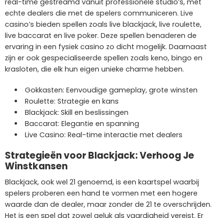
real-time gestreamd vanuit professionele studio’s, met
echte dealers die met de spelers communiceren. Live
casino’s bieden spellen zoals live blackjack, live roulette,
live baccarat en live poker. Deze spellen benaderen de
ervaring in een fysiek casino zo dicht mogelijk. Daarnaast
zijn er ook gespecialiseerde spellen zoals keno, bingo en
krasloten, die elk hun eigen unieke charme hebben.
Gokkasten: Eenvoudige gameplay, grote winsten
Roulette: Strategie en kans
Blackjack: Skill en beslissingen
Baccarat: Elegantie en spanning
Live Casino: Real-time interactie met dealers
Strategieën voor Blackjack: Verhoog Je
Winstkansen
Blackjack, ook wel 21 genoemd, is een kaartspel waarbij
spelers proberen een hand te vormen met een hogere
waarde dan de dealer, maar zonder de 21 te overschrijden.
Het is een spel dat zowel geluk als vaardigheid vereist. Er