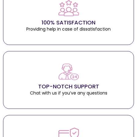
100% SATISFACTION
Providing help in case of dissatisfaction
TOP-NOTCH SUPPORT
Chat with us if you’ve any questions