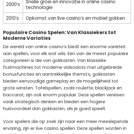
Snelle groei en innovatie in online casino
2000’s
technologie
2010’s
Opkomst van live casino’s en mobiel gokken
Populaire Casino Spelen: Van Klassiekers tot
Moderne Variaties
De wereld van online casino’s biedt een enorme variëteit
aan spellen, voor elk wat wils. Een van de meest populaire
categorieën is die van gokkasten. Van klassieke
fruitmachines tot moderne videoslots met uitgebreide
bonusfuncties en aantrekkelijke thema’s, gokkasten
bieden eenvoudige gameplay en de mogelijkheid tot
grote winsten. Tafelspellen, zoals roulette, blackjack en
baccarat, zijn ook enorm populair. Deze spellen vereisen
vaak strategisch denken en bieden een hogere
huisvoordeel dan gokkasten, als je goed speelt.
Voor spelers die op zoek zijn naar een meer meeslepende
ervaring, zijn er live casino spellen. Deze spellen worden in