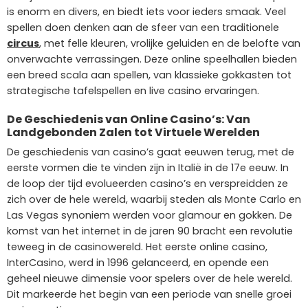
is enorm en divers, en biedt iets voor ieders smaak. Veel
spellen doen denken aan de sfeer van een traditionele
circus
, met felle kleuren, vrolijke geluiden en de belofte van
onverwachte verrassingen. Deze online speelhallen bieden
een breed scala aan spellen, van klassieke gokkasten tot
strategische tafelspellen en live casino ervaringen.
De Geschiedenis van Online Casino’s: Van
Landgebonden Zalen tot Virtuele Werelden
De geschiedenis van casino’s gaat eeuwen terug, met de
eerste vormen die te vinden zijn in Italië in de 17e eeuw. In
de loop der tijd evolueerden casino’s en verspreidden ze
zich over de hele wereld, waarbij steden als Monte Carlo en
Las Vegas synoniem werden voor glamour en gokken. De
komst van het internet in de jaren 90 bracht een revolutie
teweeg in de casinowereld. Het eerste online casino,
InterCasino, werd in 1996 gelanceerd, en opende een
geheel nieuwe dimensie voor spelers over de hele wereld.
Dit markeerde het begin van een periode van snelle groei