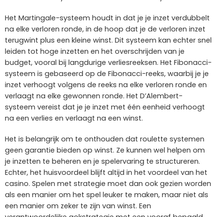
Het Martingale-systeem houdt in dat je je inzet verdubbelt
na elke verloren ronde, in de hoop dat je de verloren inzet
terugwint plus een kleine winst. Dit systeem kan echter snel
leiden tot hoge inzetten en het overschrijden van je
budget, vooral bij langdurige verliesreeksen. Het Fibonacci-
systeem is gebaseerd op de Fibonacci-reeks, waarbij je je
inzet verhoogt volgens de reeks na elke verloren ronde en
verlaagt na elke gewonnen ronde. Het D’Alembert-
systeem vereist dat je je inzet met één eenheid verhoogt
na een verlies en verlaagt na een winst.
Het is belangrijk om te onthouden dat roulette systemen
geen garantie bieden op winst. Ze kunnen wel helpen om
je inzetten te beheren en je spelervaring te structureren.
Echter, het huisvoordeel blijft altijd in het voordeel van het
casino. Spelen met strategie moet dan ook gezien worden
als een manier om het spel leuker te maken, maar niet als
een manier om zeker te zijn van winst. Een
verantwoordelijke gokstrategie met een vooraf bepaald