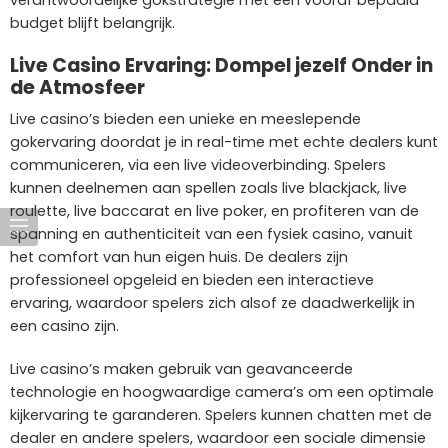
budget blijft belangrijk.
Live Casino Ervaring: Dompel jezelf Onder in
de Atmosfeer
Live casino’s bieden een unieke en meeslepende
gokervaring doordat je in real-time met echte dealers kunt
communiceren, via een live videoverbinding. Spelers
kunnen deelnemen aan spellen zoals live blackjack, live
roulette, live baccarat en live poker, en profiteren van de
spanning en authenticiteit van een fysiek casino, vanuit
het comfort van hun eigen huis. De dealers zijn
professioneel opgeleid en bieden een interactieve
ervaring, waardoor spelers zich alsof ze daadwerkelijk in
een casino zijn.
Live casino’s maken gebruik van geavanceerde
technologie en hoogwaardige camera’s om een optimale
kijkervaring te garanderen. Spelers kunnen chatten met de
dealer en andere spelers, waardoor een sociale dimensie