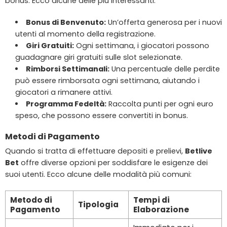
bonus. Ecco alcune delle più interessanti:
Bonus di Benvenuto:
Un’offerta generosa per i nuovi
utenti al momento della registrazione.
Giri Gratuiti:
Ogni settimana, i giocatori possono
guadagnare giri gratuiti sulle slot selezionate.
Rimborsi Settimanali:
Una percentuale delle perdite
può essere rimborsata ogni settimana, aiutando i
giocatori a rimanere attivi.
Programma Fedeltà:
Raccolta punti per ogni euro
speso, che possono essere convertiti in bonus.
Metodi di Pagamento
Quando si tratta di effettuare depositi e prelievi,
Betlive
Bet
offre diverse opzioni per soddisfare le esigenze dei
suoi utenti. Ecco alcune delle modalità più comuni:
Metodo di
Tempi di
Tipologia
Pagamento
Elaborazione