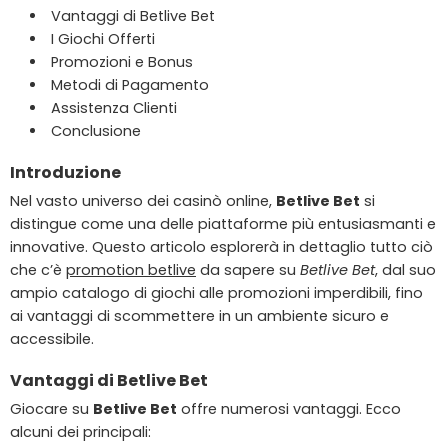
Vantaggi di Betlive Bet
I Giochi Offerti
Promozioni e Bonus
Metodi di Pagamento
Assistenza Clienti
Conclusione
Introduzione
Nel vasto universo dei casinò online,
Betlive Bet
si
distingue come una delle piattaforme più entusiasmanti e
innovative. Questo articolo esplorerà in dettaglio tutto ciò
che c’è
promotion betlive
da sapere su
Betlive Bet
, dal suo
ampio catalogo di giochi alle promozioni imperdibili, fino
ai vantaggi di scommettere in un ambiente sicuro e
accessibile.
Vantaggi di Betlive Bet
Giocare su
Betlive Bet
offre numerosi vantaggi. Ecco
alcuni dei principali: