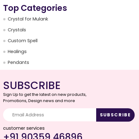
Top Categories
Crystal for Mulank
Crystals
Custom Spell
Healings
Pendants
SUBSCRIBE
Sign Up to get the latest on new products,
Promotions, Design news and more
customer services
+91 90359 46896