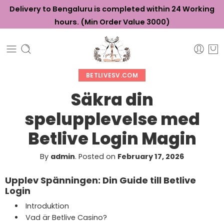
Delivery to Bengaluru is completed within 24 Working
hours. (Min Order Value ₹3000)
BETLIVESV.COM
Säkra din
spelupplevelse med
Betlive Login Magin
By
admin
.
Posted on
February 17, 2026
Upplev Spänningen: Din Guide till Betlive
Login
Introduktion
Vad är Betlive Casino?