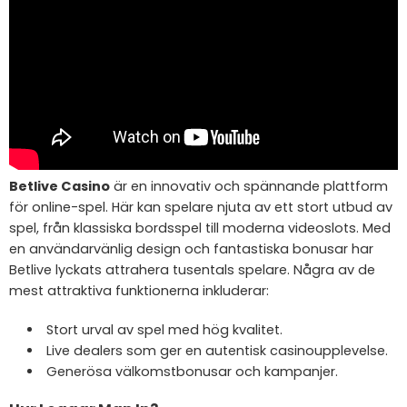
Betlive Casino
är en innovativ och spännande plattform
för online-spel. Här kan spelare njuta av ett stort utbud av
spel, från klassiska bordsspel till moderna videoslots. Med
en användarvänlig design och fantastiska bonusar har
Betlive lyckats attrahera tusentals spelare. Några av de
mest attraktiva funktionerna inkluderar:
Stort urval av spel med hög kvalitet.
Live dealers som ger en autentisk casinoupplevelse.
Generösa välkomstbonusar och kampanjer.