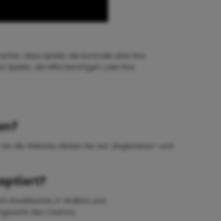
cher, dass Spieler die Kontrolle über ihre
Spieler, die Hilfe benötigen oder ihre
an?
ie die Website, klicken Sie auf „Registrieren“ und
ptiert?
h Kreditkarten, E-Wallets und
ngsseite des Casinos.