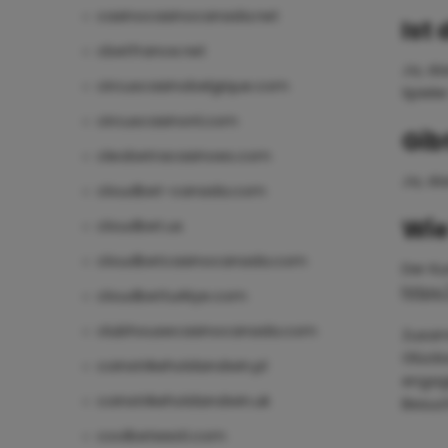
caxinocasinocanada.net
Ist
cbetfrance.net
Ja, d
circuscasinobelgique.com
Spiele
circuscasinonl.com
Gib
cleobetracasinoes.com
Ja, da
cloudbet-canada.com
Wie
cloudbet.us
cloudbetcasinocanada.com
Der Ku
https
cloudbetturkiye.com
clubhousecasinocanada.com
Zusam
Glücks
coinstrikeholdandwin.pl
engagi
coinstrikeholdandwin.uk
Besuch
coolbeteesti.com