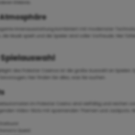
eren Erlebnis.
 Atmosphäre
egante Innenausstattung kombiniert mit modernster Technolo
n, die Musik spielt und die Spieler sind voller Vorfreude. Hier f
 Spielauswahl
ghlight des Polestar Casinos ist die große Auswahl an Spielen. E
 bevorzugen, hier finden Sie alles, was Sie suchen.
ts
ielautomaten im Polestar Casino sind vielfältig und reichen vo
genden Video-Slots mit spannenden Themen und Jackpots. Hier
Starburst
Gonzo’s Quest