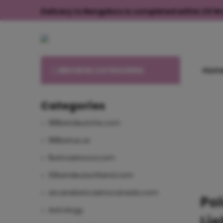
Delivery to Bengaluru is completed within 24 Wo
Hom
BROWSE CATEGORIES
Categories
188betdeutche.com
188betus.us
1betcasinoca.com
30betdeutschland.com
arcanebetcasinocanada.com
Pol
Astrology
Li