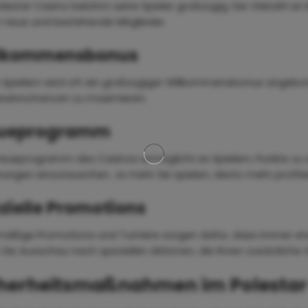
lestar Casino belohnt seine Spieler großzügig. Die Vielzahl 
ür neue und bestehende Mitglieder.
llkommensbonus
Spielern wird oft ein großzügiger Willkommensbonus angebote
Gewinnchancen zu maximieren.
eueprogramm
reueprogramm des Casinos ermöglicht es Spielern, Punkte z
ungen einzutauschen. Je mehr Sie spielen, desto mehr profitie
zielle Promotions
mäßige Promotions und Turniere sorgen dafür, dass immer etw
 Sie Ausschau nach speziellen Aktionen, die Ihnen zusätzlich
herheitsmaßnahmen im Polestar