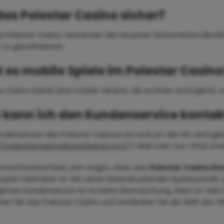
 das Polestar Casino sicher?
as Polestar Casino verwendet die neuesten Sicherheitsmaßnah
r zu gewährleisten.
t es mobile Spiele im Polestar Casino
s Casino bietet eine mobile Version, die es Ihnen ermöglicht,
 kann ich den Kundenservice kontak
ndenservice des Polestar Casinos ist rund um die Uhr verfügb
://polestarcasinodeutschland.com/
E-Mail oder Live-Chat erre
menfassend lässt sich sagen, dass das
Polestar Casino De
spiel-Liebhaber ist. Mit seiner beeindruckenden Spielauswa
erten Kundenservice ist es keine Überraschung, dass so viele 
en Sie das Polestar Casino und entdecken Sie die Welt des Gl