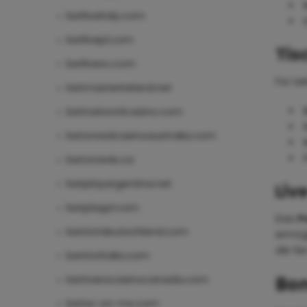
betliveitaly.com
betlivepl.com
Tis
betlivesv.com
Für Li
betmasterireland.net
betnationnlcasino.com
betonredcasinoaustralia.com
betonreds.ca
betplayargentina.net
Liv
betplaypl.com
Das
P
betriotdeutschland.com
ermögl
die Si
betriotitalia.com
Bon
betriverscasinocanada.com
betss-on-mx.com