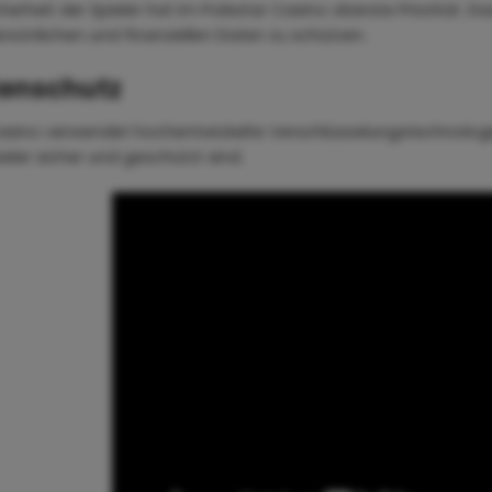
cherheit der Spieler hat im Polestar Casino oberste Priorität
ersönlichen und finanziellen Daten zu schützen.
enschutz
sino verwendet hochentwickelte Verschlüsselungstechnologien
ieler sicher und geschützt sind.