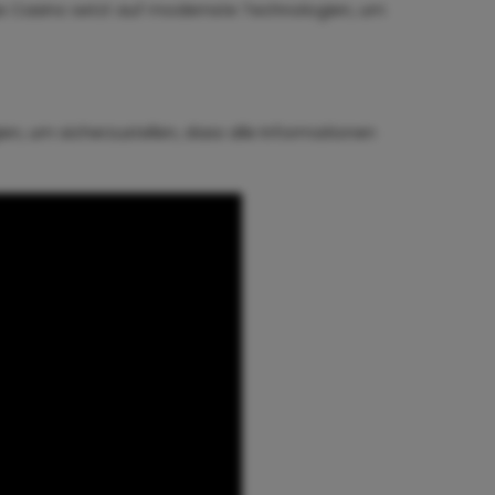
. Das Casino setzt auf modernste Technologien, um
, um sicherzustellen, dass alle Informationen