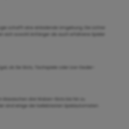
gie schafft eine einladende Umgebung. Die Lichter
ühlen sich sowohl Anfänger als auch erfahrene Spieler
gal, ob Sie Slots, Tischspiele oder Live-Dealer-
n klassischen drei Walzen-Slots bis hin zu
 sind einige der beliebtesten Spielautomaten: