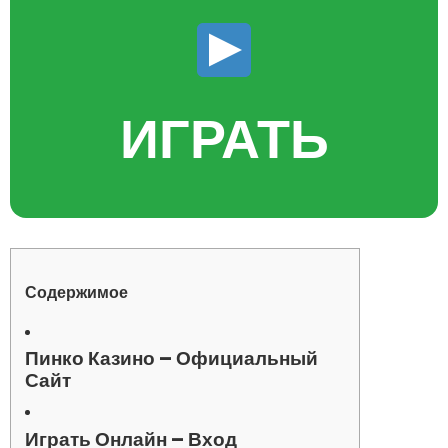
ИГРАТЬ
Содержимое
Пинко Казино – Официальный
Сайт
Играть Онлайн – Вход