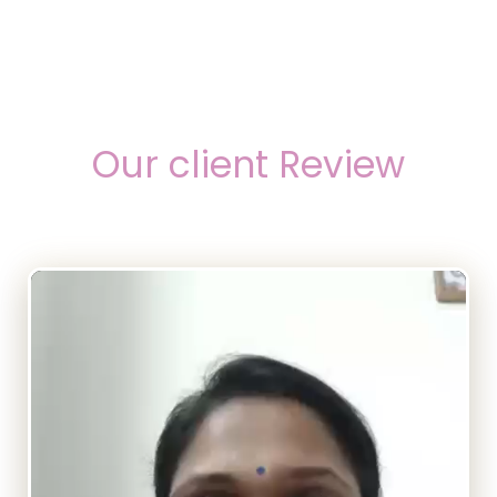
Our client Review