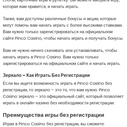
которая вам нравится, и начать играть.
Также, вам доступны различные бонусы и акции, которые
могут помочь вам начать играть с более высокими ставками.
Вам нужно только зарегистрироваться на официальном
сайте Pinco Casino, чтобы начать играть и получать бонусы.
Вам не нужно ничего скачивать или устанавливать, чтобы
начать играть в Pinco Casino. Вам нужно только
зарегистрироваться на официальном сайте и начать играть.
Зеркало – Как Играть Без Регистрации
Если вы ищете возможность играть в Pinco Casino без
регистрации, то зеркало – это то, что вам нужно. Pinco
Casino зеркало – это официальный сайт, который позволяет
играть в онлайн-казино без необходимости регистрации.
Преимущества игры без регистрации
Играя в Pinco Casino без регистрации, вы сможете: