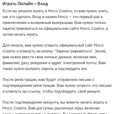
Играть Онлайн – Вход
Если вы решили играть в Pinco Casino, то вам нужно знать,
как это сделать. Вход в казино Pinco – это первый шаг к
приключению и возможным выигрышам. Вам нужно только
зарегистрироваться на официальном сайте Pinco Casino, а
затем начать играть.
Для начала, вам нужно открыть официальный сайт Pinco
Casino и кликнуть на кнопку “Зарегистрироваться”. Затем,
вам нужно ввести свои личные данные, включая имя,
фамилию, дату рождения и адрес электронной почты. Вам
также нужно выбрать пароль и подтвердить его.
После регистрации, вам будет отправлено письмо с
подтверждением регистрации. Вам нужно открыть это письмо
и кликнуть на ссылку, чтобы подтвердить свой аккаунт.
После подтверждения аккаунта, вы можете начать играть в
Pinco Casino. Вам доступны различные игры, включая
слоты, карточные игры и рулетку. Вы можете выбрать игру,