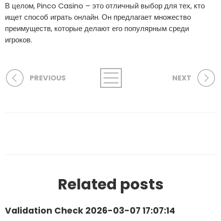
В целом, Pinco Casino – это отличный выбор для тех, кто
ищет способ играть онлайн. Он предлагает множество
преимуществ, которые делают его популярным среди
игроков.
PREVIOUS
NEXT
Related posts
Validation Check 2026-03-07 17:07:14