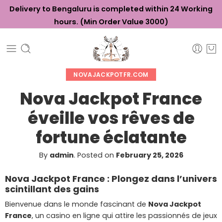
Delivery to Bengaluru is completed within 24 Working
hours. (Min Order Value ₹3000)
NOVAJACKPOTFR.COM
Nova Jackpot France
éveille vos rêves de
fortune éclatante
By
admin
.
Posted on
February 25, 2026
Nova Jackpot France : Plongez dans l’univers
scintillant des gains
Bienvenue dans le monde fascinant de
Nova Jackpot
France
, un casino en ligne qui attire les passionnés de jeux