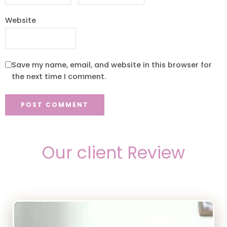
Website
Save my name, email, and website in this browser for
the next time I comment.
Our client Review