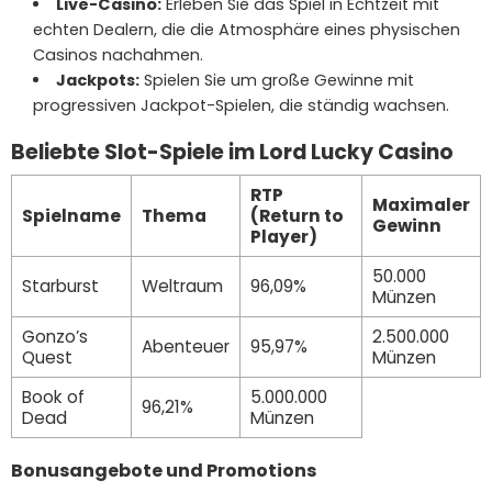
Live-Casino:
Erleben Sie das Spiel in Echtzeit mit
echten Dealern, die die Atmosphäre eines physischen
Casinos nachahmen.
Jackpots:
Spielen Sie um große Gewinne mit
progressiven Jackpot-Spielen, die ständig wachsen.
Beliebte Slot-Spiele im Lord Lucky Casino
RTP
Maximaler
Spielname
Thema
(Return to
Gewinn
Player)
50.000
Starburst
Weltraum
96,09%
Münzen
Gonzo’s
2.500.000
Abenteuer
95,97%
Quest
Münzen
Book of
5.000.000
96,21%
Dead
Münzen
Bonusangebote und Promotions