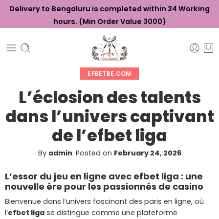
Delivery to Bengaluru is completed within 24 Working
hours. (Min Order Value ₹3000)
EFBETBE.COM
L’éclosion des talents
dans l’univers captivant
de l’efbet liga
By
admin
.
Posted on
February 24, 2026
L’essor du jeu en ligne avec efbet liga : une
nouvelle ère pour les passionnés de casino
Bienvenue dans l’univers fascinant des paris en ligne, où
l’
efbet liga
se distingue comme une plateforme