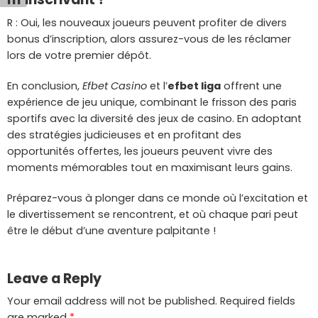
R : Oui, les nouveaux joueurs peuvent profiter de divers
bonus d’inscription, alors assurez-vous de les réclamer
lors de votre premier dépôt.
En conclusion,
Efbet Casino
et l’
efbet liga
offrent une
expérience de jeu unique, combinant le frisson des paris
sportifs avec la diversité des jeux de casino. En adoptant
des stratégies judicieuses et en profitant des
opportunités offertes, les joueurs peuvent vivre des
moments mémorables tout en maximisant leurs gains.
Préparez-vous à plonger dans ce monde où l’excitation et
le divertissement se rencontrent, et où chaque pari peut
être le début d’une aventure palpitante !
Leave a Reply
Your email address will not be published.
Required fields
are marked
*