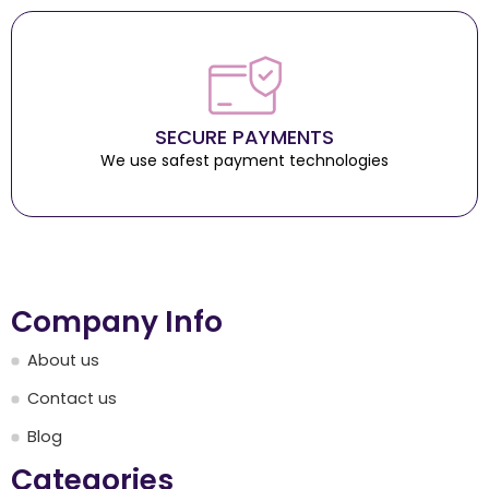
SECURE PAYMENTS
We use safest payment technologies
Company Info
About us
Contact us
Blog
Categories