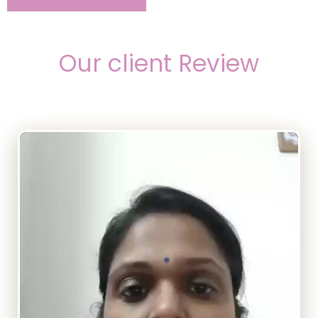
Our client Review