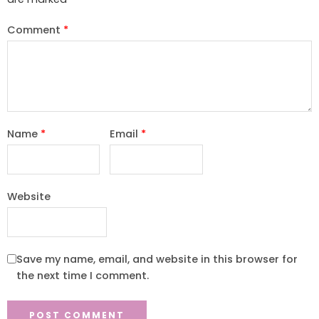
Comment
*
Name
*
Email
*
Website
Save my name, email, and website in this browser for
the next time I comment.