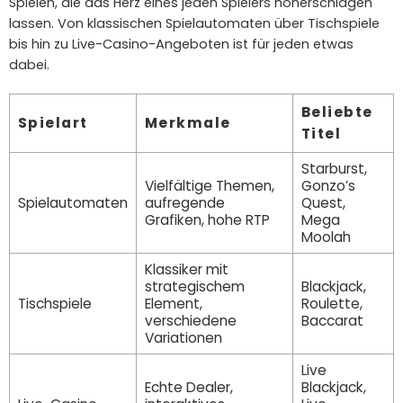
Spielen, die das Herz eines jeden Spielers höherschlagen
lassen. Von klassischen Spielautomaten über Tischspiele
bis hin zu Live-Casino-Angeboten ist für jeden etwas
dabei.
Beliebte
Spielart
Merkmale
Titel
Starburst,
Vielfältige Themen,
Gonzo’s
Spielautomaten
aufregende
Quest,
Grafiken, hohe RTP
Mega
Moolah
Klassiker mit
strategischem
Blackjack,
Tischspiele
Element,
Roulette,
verschiedene
Baccarat
Variationen
Live
Echte Dealer,
Blackjack,