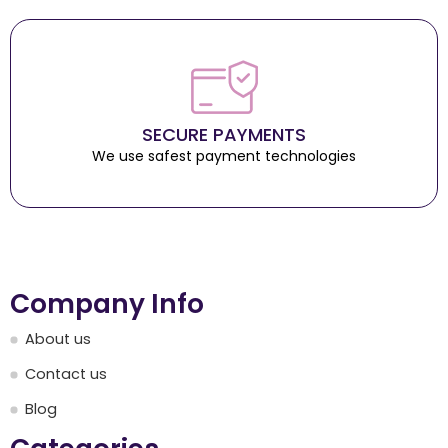
SECURE PAYMENTS
We use safest payment technologies
Company Info
About us
Contact us
Blog