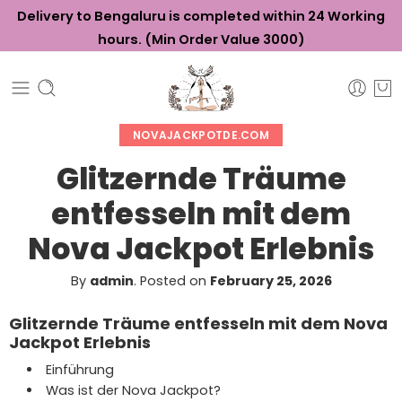
Delivery to Bengaluru is completed within 24 Working
hours. (Min Order Value ₹3000)
NOVAJACKPOTDE.COM
Glitzernde Träume
entfesseln mit dem
Nova Jackpot Erlebnis
By
admin
.
Posted on
February 25, 2026
Glitzernde Träume entfesseln mit dem Nova
Jackpot Erlebnis
Einführung
Was ist der Nova Jackpot?