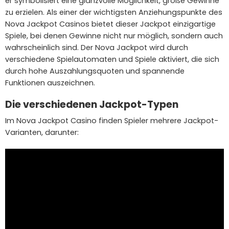
er symbolisiert eine glanzvolle Möglichkeit, große Gewinne
zu erzielen. Als einer der wichtigsten Anziehungspunkte des
Nova Jackpot Casinos bietet dieser Jackpot einzigartige
Spiele, bei denen Gewinne nicht nur möglich, sondern auch
wahrscheinlich sind. Der Nova Jackpot wird durch
verschiedene Spielautomaten und Spiele aktiviert, die sich
durch hohe Auszahlungsquoten und spannende
Funktionen auszeichnen.
Die verschiedenen Jackpot-Typen
Im Nova Jackpot Casino finden Spieler mehrere Jackpot-
Varianten, darunter: