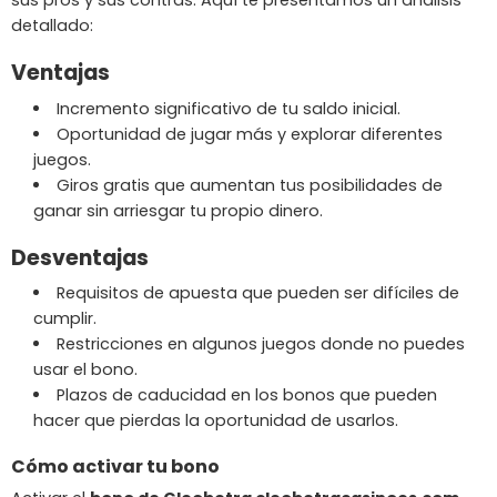
sus pros y sus contras. Aquí te presentamos un análisis
detallado:
Ventajas
Incremento significativo de tu saldo inicial.
Oportunidad de jugar más y explorar diferentes
juegos.
Giros gratis que aumentan tus posibilidades de
ganar sin arriesgar tu propio dinero.
Desventajas
Requisitos de apuesta que pueden ser difíciles de
cumplir.
Restricciones en algunos juegos donde no puedes
usar el bono.
Plazos de caducidad en los bonos que pueden
hacer que pierdas la oportunidad de usarlos.
Cómo activar tu bono