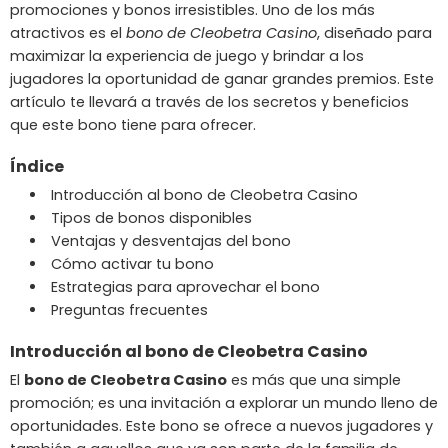
promociones y bonos irresistibles. Uno de los más
atractivos es el
bono de Cleobetra Casino
, diseñado para
maximizar la experiencia de juego y brindar a los
jugadores la oportunidad de ganar grandes premios. Este
artículo te llevará a través de los secretos y beneficios
que este bono tiene para ofrecer.
Índice
Introducción al bono de Cleobetra Casino
Tipos de bonos disponibles
Ventajas y desventajas del bono
Cómo activar tu bono
Estrategias para aprovechar el bono
Preguntas frecuentes
Introducción al bono de Cleobetra Casino
El
bono de Cleobetra Casino
es más que una simple
promoción; es una invitación a explorar un mundo lleno de
oportunidades. Este bono se ofrece a nuevos jugadores y