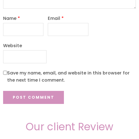
Name
*
Email
*
Website
Save my name, email, and website in this browser for
the next time I comment.
Our client Review