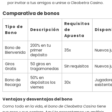
por invitar a tus amigos a unirse a Cleobetra Casino.
Comparativa de bonos
Requisitos
Tipo de
Descripción
de
Dispon
Bono
Apuesta
200% en tu
Bono de
primer
35x
Nuevos j
Bienvenida
depósito
Giros
50 giros en
Sin requisitos
Nuevos j
Gratis
tragamonedas
50% en
Bono de
Jugador
depósitos los
30x
Recarga
existent
viernes
Ventajas y desventajas del bono
Como todo en la vida, el
bono de Cleobetra Casino
tiene