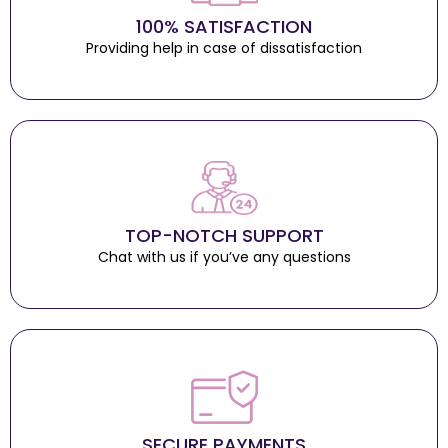
100% SATISFACTION
Providing help in case of dissatisfaction
TOP-NOTCH SUPPORT
Chat with us if you’ve any questions
SECURE PAYMENTS