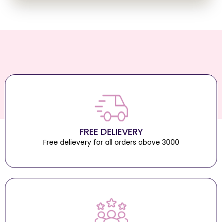
FREE DELIEVERY
Free delievery for all orders above 3000