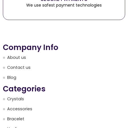
We use safest payment technologies
Company Info
About us
Contact us
Blog
Categories
Crystals
Accessories
Bracelet