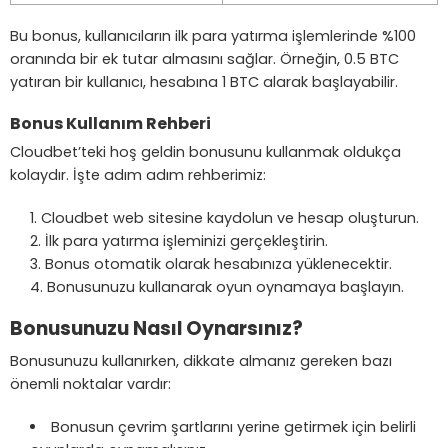
Bu bonus, kullanıcıların ilk para yatırma işlemlerinde %100
oranında bir ek tutar almasını sağlar. Örneğin, 0.5 BTC
yatıran bir kullanıcı, hesabına 1 BTC alarak başlayabilir.
Bonus Kullanım Rehberi
Cloudbet’teki hoş geldin bonusunu kullanmak oldukça
kolaydır. İşte adım adım rehberimiz:
Cloudbet web sitesine kaydolun ve hesap oluşturun.
İlk para yatırma işleminizi gerçekleştirin.
Bonus otomatik olarak hesabınıza yüklenecektir.
Bonusunuzu kullanarak oyun oynamaya başlayın.
Bonusunuzu Nasıl Oynarsınız?
Bonusunuzu kullanırken, dikkate almanız gereken bazı
önemli noktalar vardır:
Bonusun çevrim şartlarını yerine getirmek için belirli