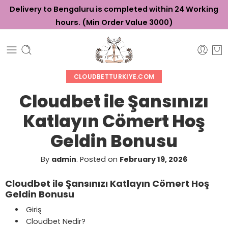
Delivery to Bengaluru is completed within 24 Working
hours. (Min Order Value ₹3000)
CLOUDBETTURKIYE.COM
Cloudbet ile Şansınızı
Katlayın Cömert Hoş
Geldin Bonusu
By
admin
.
Posted on
February 19, 2026
Cloudbet ile Şansınızı Katlayın Cömert Hoş
Geldin Bonusu
Giriş
Cloudbet Nedir?