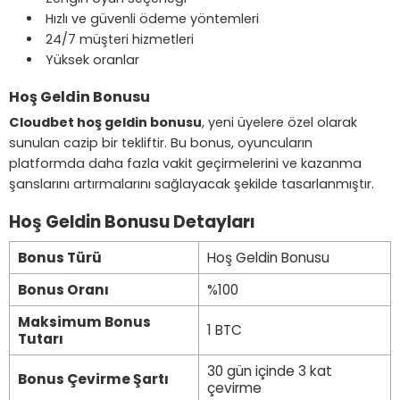
Hızlı ve güvenli ödeme yöntemleri
24/7 müşteri hizmetleri
Yüksek oranlar
Hoş Geldin Bonusu
Cloudbet hoş geldin bonusu
, yeni üyelere özel olarak
sunulan cazip bir tekliftir. Bu bonus, oyuncuların
platformda daha fazla vakit geçirmelerini ve kazanma
şanslarını artırmalarını sağlayacak şekilde tasarlanmıştır.
Hoş Geldin Bonusu Detayları
Bonus Türü
Hoş Geldin Bonusu
Bonus Oranı
%100
Maksimum Bonus
1 BTC
Tutarı
30 gün içinde 3 kat
Bonus Çevirme Şartı
çevirme