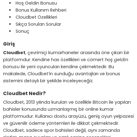
Hoş Geldin Bonusu
Bonus Kullanım Rehberi
Cloudbet Özellikleri
Sıkça Sorulan Sorular
Sonuç
Giriş
Cloudbet
, çevrimiçi kumarhaneler arasında öne çıkan bir
platformdur. Kendine has özellikleri ve cömert
hoş geldin
bonusu
ile yeni oyuncuları kendine çekmektedir. Bu
makalede, Cloudbet’in sunduğu avantajları ve bonus
sistemini detaylı bir şekilde inceleyeceğiz.
Cloudbet Nedir?
Cloudbet, 2013 yılında kurulan ve özellikle Bitcoin ile yapılan
bahisler konusunda uzmanlaşmış bir online kumar
platformudur. Kullanıcı dostu arayüzü, geniş oyun yelpazesi
ve güvenilir ödeme yöntemleri ile dikkat çekmektedir.
Cloudbet, sadece spor bahisleri değil, aynı zamanda