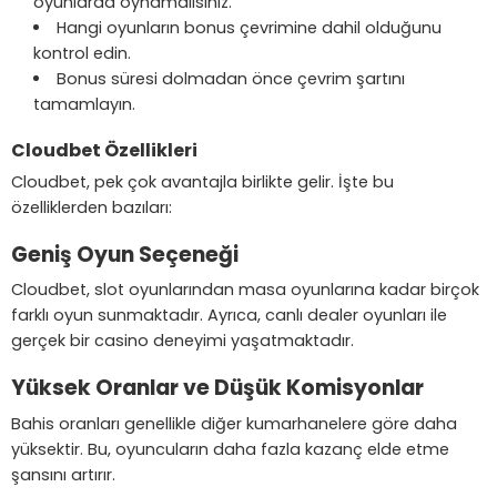
oyunlarda oynamalısınız.
Hangi oyunların bonus çevrimine dahil olduğunu
kontrol edin.
Bonus süresi dolmadan önce çevrim şartını
tamamlayın.
Cloudbet Özellikleri
Cloudbet, pek çok avantajla birlikte gelir. İşte bu
özelliklerden bazıları:
Geniş Oyun Seçeneği
Cloudbet, slot oyunlarından masa oyunlarına kadar birçok
farklı oyun sunmaktadır. Ayrıca, canlı dealer oyunları ile
gerçek bir casino deneyimi yaşatmaktadır.
Yüksek Oranlar ve Düşük Komisyonlar
Bahis oranları genellikle diğer kumarhanelere göre daha
yüksektir. Bu, oyuncuların daha fazla kazanç elde etme
şansını artırır.