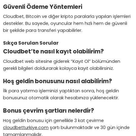
Güvenli Ödeme Yöntemleri
Cloudbet, Bitcoin ve diğer kripto paralarla yapılan işlemleri
destekler. Bu sayede, oyuncular hem hızlı hem de güvenli
bir şekilde para transferi yapabilirler.
Sıkça Sorulan Sorular
Cloudbet’te nasıl kayıt olabilirim?
Cloudbet web sitesine giderek “Kayıt Ol” bölümünden
gerekli bilgileri doldurarak kolayca kayıt olabilirsiniz.
Hoş geldin bonusunu nasıl alabilirim?
İlk para yatırma işleminizi yaptıktan sonra, hoş geldin
bonusunuz otomatik olarak hesabınıza yüklenecektir.
Bonus çevrim şartları nelerdir?
Hoş geldin bonusu için genellikle 3 kat çevirme
cloudbetturkiye.com
şartı bulunmaktadır ve 30 gün içinde
tamamlanmalıdır.