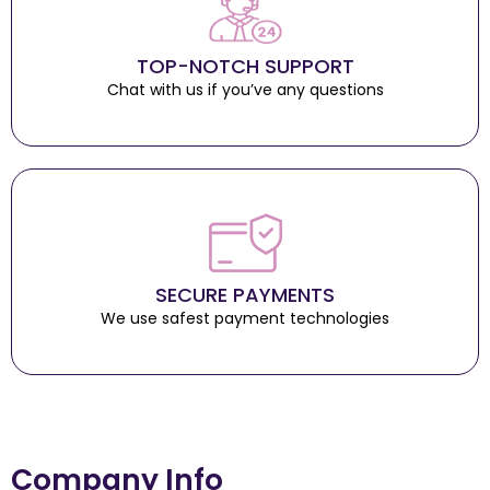
TOP-NOTCH SUPPORT
Chat with us if you’ve any questions
SECURE PAYMENTS
We use safest payment technologies
Company Info