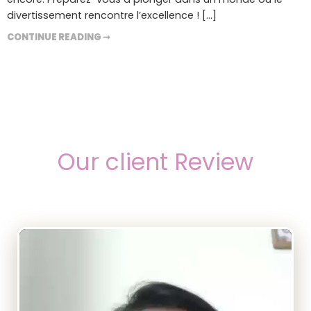
divertissement rencontre l’excellence ! […]
CONTINUE READING ➞
Our client Review