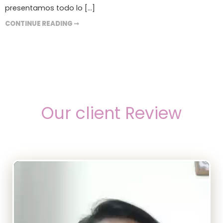
presentamos todo lo […]
CONTINUE READING ➞
Our client Review