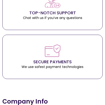
TOP-NOTCH SUPPORT
Chat with us if you’ve any questions
SECURE PAYMENTS
We use safest payment technologies
Company Info