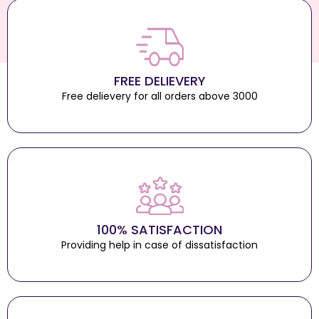
FREE DELIEVERY
Free delievery for all orders above 3000
100% SATISFACTION
Providing help in case of dissatisfaction