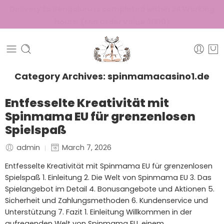
Delivery to Bengaluru is completed within 24 Working
hours. (Min Order Value ₹3000)
Category Archives:
spinmamacasino1.de
Entfesselte Kreativität mit
Spinmama EU für grenzenlosen
Spielspaß
admin
March 7, 2026
Entfesselte Kreativität mit Spinmama EU für grenzenlosen
Spielspaß 1. Einleitung 2. Die Welt von Spinmama EU 3. Das
Spielangebot im Detail 4. Bonusangebote und Aktionen 5.
Sicherheit und Zahlungsmethoden 6. Kundenservice und
Unterstützung 7. Fazit 1. Einleitung Willkommen in der
aufregenden Welt von Spinmama EU, einem