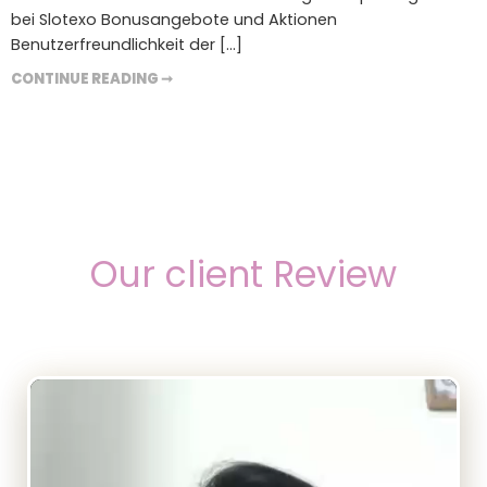
bei Slotexo Bonusangebote und Aktionen
Benutzerfreundlichkeit der […]
CONTINUE READING ➞
Our client Review