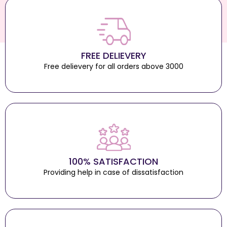
FREE DELIEVERY
Free delievery for all orders above 3000
100% SATISFACTION
Providing help in case of dissatisfaction