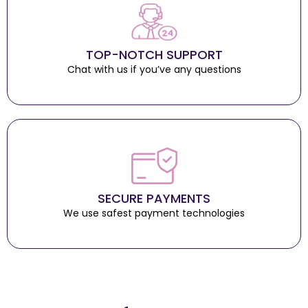
TOP-NOTCH SUPPORT
Chat with us if you’ve any questions
SECURE PAYMENTS
We use safest payment technologies