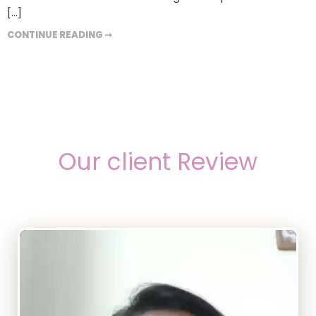
[…]
CONTINUE READING ➞
Our client Review