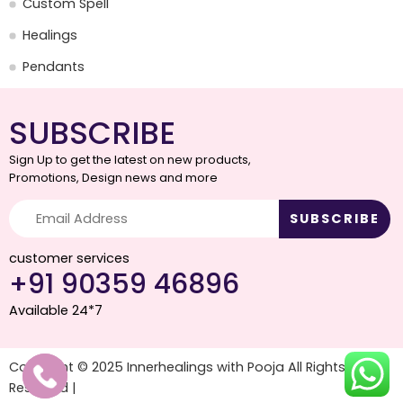
Custom Spell
Healings
Pendants
SUBSCRIBE
Sign Up to get the latest on new products,
Promotions, Design news and more
customer services
+91 90359 46896
Available 24*7
Copyright © 2025 Innerhealings with Pooja All Rights
Reserved |