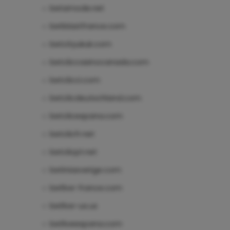
betamode.net
betblastfrance.com
betcityukuk.com
betcliccasinocanada.com
betclicci.com
betclicdeutschland.com
betclicespana.com
betclicfr.net
betclicpt.net
betiniasverige.com
betlive-france.com
betlive-us.us
betliveespana.com