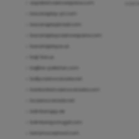
aupabetcasinoespana.com
CONTI
bacanaplay-pt.com
bacanaplaybrasil.com
bacanaplaycasinoespana.com
bacanaplayus.us
baji-live.us
bajilive-pakistan.com
ballycasinocanada.net
bankonbetcasinocanada.com
bcasinocanada.net
bdmbetapp.de
bdmbetsportugal.com
betamocasinonl.com