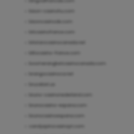
bingoalfrancais.com
bison-casinohu.com
bisoncasinode.com
bitcasinofrance.com
bitstarzcasinocanada.net
blitzcasino-france.com
boomerangbetcasinocanada.com
brangocasinoca.net
brucebet.us
bruno-casinonederland.com
brunocasino-espana.com
brunocasinoespana.com
candyspinzcasinopt.com