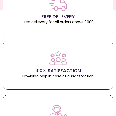
FREE DELIEVERY
Free delievery for all orders above 3000
100% SATISFACTION
Providing help in case of dissatisfaction