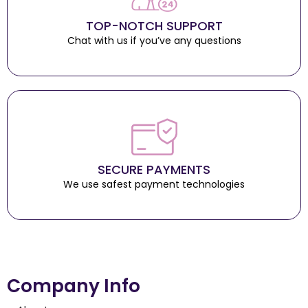
TOP-NOTCH SUPPORT
Chat with us if you’ve any questions
SECURE PAYMENTS
We use safest payment technologies
Company Info