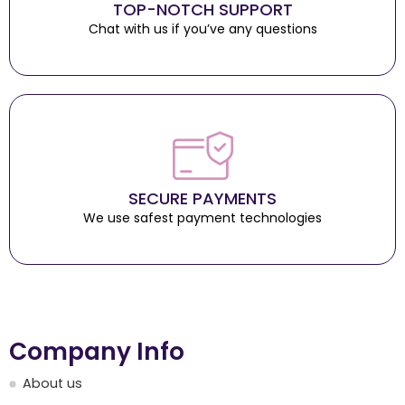
TOP-NOTCH SUPPORT
Chat with us if you’ve any questions
SECURE PAYMENTS
We use safest payment technologies
Company Info
About us