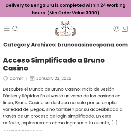
Delivery to Bengaluru is completed within 24 Working
hours. (Min Order Value ₹3000)
Category Archives:
brunocasinoespana.com
Acceso Simplificado a Bruno
Casino
admin
January 23, 2026
Descubre el Mundo de Bruno Casino: Inicio de Sesión
Fáciles y Rápidos En el vasto universo de los casinos en
línea, Bruno Casino se destaca no solo por su amplia
variedad de juegos, sino también por su accesibilidad a
través de un proceso de login simplificado. En este
artículo, exploraremos cómo ingresar a tu cuenta, […]