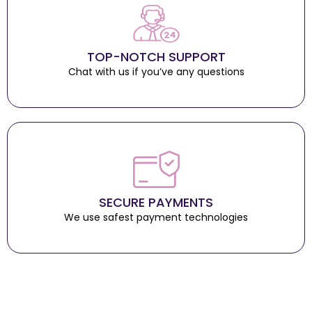
TOP-NOTCH SUPPORT
Chat with us if you’ve any questions
SECURE PAYMENTS
We use safest payment technologies