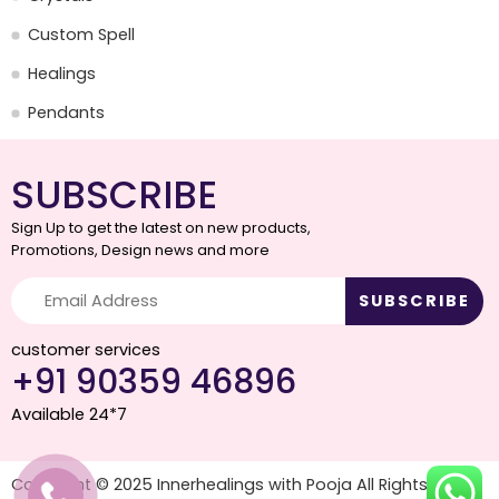
Custom Spell
Healings
Pendants
SUBSCRIBE
Sign Up to get the latest on new products,
Promotions, Design news and more
customer services
+91 90359 46896
Available 24*7
Copyright © 2025 Innerhealings with Pooja All Rights