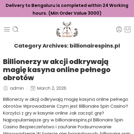
Delivery to Bengaluru is completed within 24 Working
hours. (Min Order Value ₹3000)
Category Archives:
billionairespins.pl
Billionerzy w akcji odkrywają
magię kasyna online pełnego
obrotów
admin
March 2, 2026
Billionerzy w akcji odkrywają magię kasyna online pełnego
obrotów Wprowadzenie Czym jest Billionaire Spin Casino?
Korzyści z gry w kasynie online Jak zacząć grę?
Najpopularniejsze gry w billionairespins.pl Billionaire Spin
Casino Bezpieczeństwo i zaufanie Podsumowanie
Wprowadzenie W świecie gier hazardowych, billionaire spin