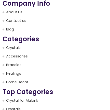
Company Info
About us
Contact us
Blog
Categories
Crystals
Accessories
Bracelet
Healings
Home Decor
Top Categories
Crystal for Mulank
Crystals