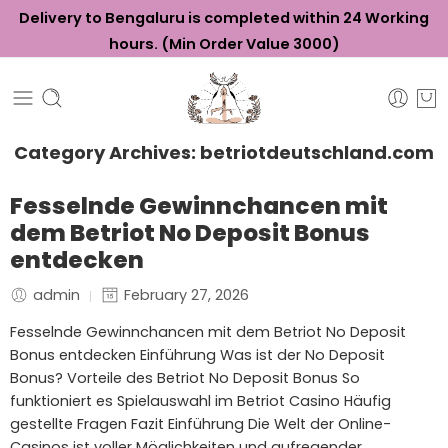
Delivery to Bengaluru is completed within 24 Working
hours. (Min Order Value ₹3000)
Category Archives:
betriotdeutschland.com
Fesselnde Gewinnchancen mit
dem Betriot No Deposit Bonus
entdecken
admin
February 27, 2026
Fesselnde Gewinnchancen mit dem Betriot No Deposit
Bonus entdecken Einführung Was ist der No Deposit
Bonus? Vorteile des Betriot No Deposit Bonus So
funktioniert es Spielauswahl im Betriot Casino Häufig
gestellte Fragen Fazit Einführung Die Welt der Online-
Casinos ist voller Möglichkeiten und aufregender