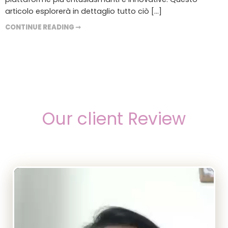
articolo esplorerà in dettaglio tutto ciò […]
CONTINUE READING ➞
Our client Review