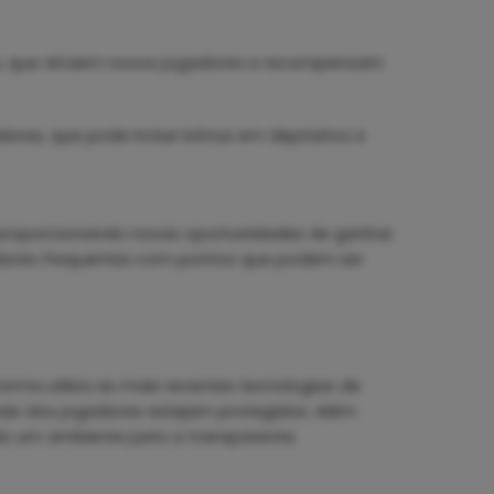
, que atraem novos jogadores e recompensam
ores, que pode incluir bônus em depósitos e
proporcionando novas oportunidades de ganhar.
ores frequentes com pontos que podem ser
forma utiliza as mais recentes tecnologias de
ais dos jogadores estejam protegidos. Além
ndo um ambiente justo e transparente.