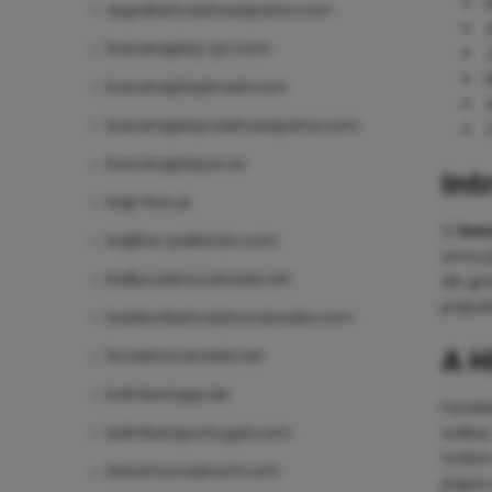
aupabetcasinoespana.com
bacanaplay-pt.com
bacanaplaybrasil.com
bacanaplaycasinoespana.com
bacanaplayus.us
Int
baji-live.us
O
bac
bajilive-pakistan.com
uma p
ballycasinocanada.net
de gr
popula
bankonbetcasinocanada.com
A H
bcasinocanada.net
bdmbetapp.de
Funda
onlin
bdmbetsportugal.com
todos 
betamocasinonl.com
jogos