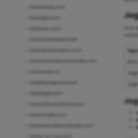
betliveitaly.com
Jog
betlivepl.com
Uma d
betlivesv.com
varie
betmasterireland.net
betnationnlcasino.com
Tipo
betonredcasinoaustralia.com
Slot
betonreds.ca
Jogo
betplayargentina.net
Jogo
betplaypl.com
Jog
betriotdeutschland.com
betriotitalia.com
betriverscasinocanada.com
betss-on-mx.com