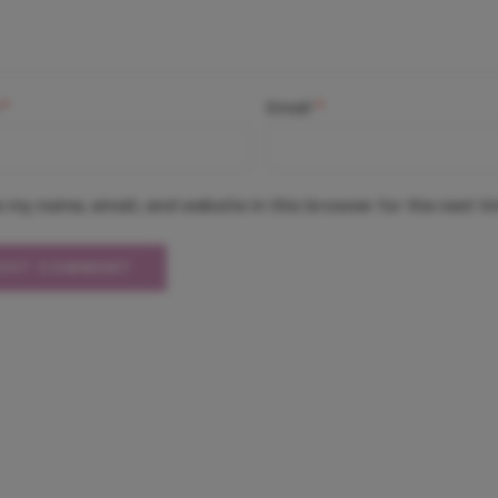
e
*
Email
*
 my name, email, and website in this browser for the next t