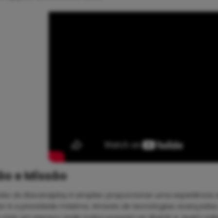
ão e Missão
são do Bacanaplay é simples: proporcionar uma experiência 
r é a prioridade máxima. Através de tecnologias avançadas e
criar um espaço onde todos possam se divertir e, quem sabe