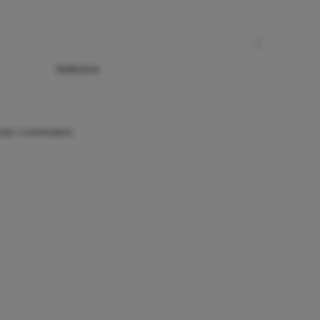
Website
ime I comment.