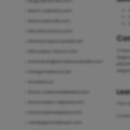
bingoalfrancais.com
bison-casinohu.com
bisoncasinode.com
bitcasinofrance.com
Co
bitstarzcasinocanada.net
O
bac
blitzcasino-france.com
segur
boomerangbetcasinocanada.com
plata
segura
brangocasinoca.net
brucebet.us
Lea
bruno-casinonederland.com
brunocasino-espana.com
Your e
brunocasinoespana.com
Comm
candyspinzcasinopt.com