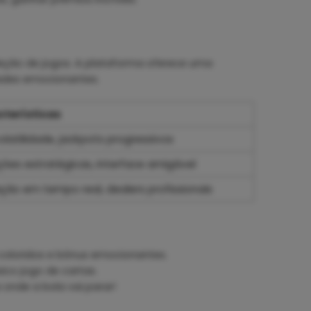
eção de jogos. A plataforma oferece uma
ades emocionantes.
terísticas
olatilidade, jackpots progressivos
ções estratégicas, interface amigável
ação em tempo real, dealers profissionais
coloridos e bônus emocionantes.
ico jogo de cartas.
onde a bola vai parar!