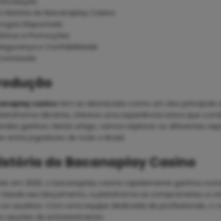
Introdução
A História do Bacanaplay Casino
Jogos Disponíveis
Bônus e Promoções
Segurança e Confiabilidade
Conclusão
rodução
anaplay casino
tem se destacado como um dos principais d
lataforma vibrante, oferece uma experiência única que comb
andes ganhos. Neste artigo, vamos explorar os diferentes 
r entre jogadores de todo o Brasil.
istória do Bacanaplay Casino
do em 2020, o
bacanaplay casino
rapidamente ganhou noto
e. Desde seu lançamento, a plataforma se comprometeu a of
os usuários. Com uma equipe dedicada de profissionais, o c
 e opções de entretenimento.